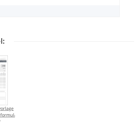
l:
vorlage
formular)
*