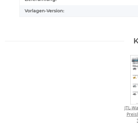
Vorlagen-Version:
K
JTL-Wa