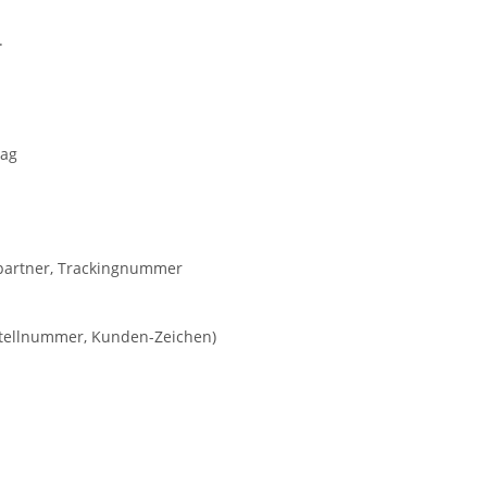
.
rag
kpartner, Trackingnummer
estellnummer, Kunden-Zeichen)