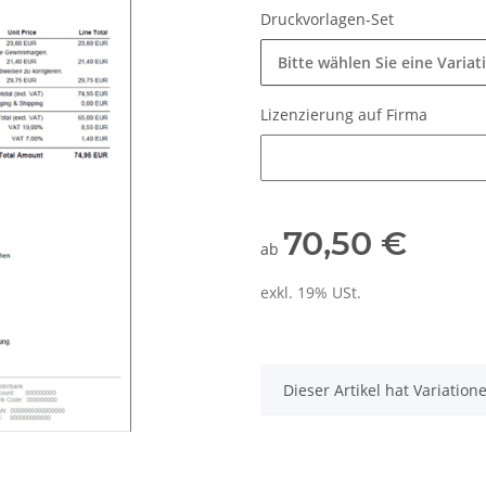
Druckvorlagen-Set
Bitte wählen Sie eine Variat
Lizenzierung auf Firma
Lizenzierung auf Firma
70,50 €
ab
exkl. 19% USt.
x
Dieser Artikel hat Variatio