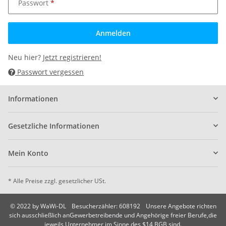
Passwort
Anmelden
Neu hier?
Jetzt registrieren!
Passwort vergessen
Informationen
Gesetzliche Informationen
Mein Konto
* Alle Preise zzgl. gesetzlicher USt.
© 2022 by WaWi-DL
Besucherzähler: 608192
Unsere Angebote richten
sich ausschließlich anGewerbetreibende und Angehörige freier Berufe,die
jeweils Unternehmer im Sinne des $14 BGB sind.