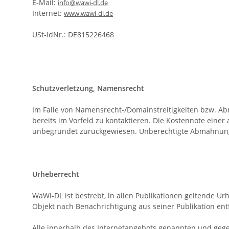
E-Mail:
info@wawi-dl.de
Internet:
www.wawi-dl.de
USt-IdNr.: DE815226468
Schutzverletzung, Namensrecht
Im Falle von Namensrecht-/Domainstreitigkeiten bzw. Ab
bereits im Vorfeld zu kontaktieren. Die Kostennote ei
unbegründet zurückgewiesen. Unberechtigte Abmahnungen
Urheberrecht
WaWi-DL ist bestrebt, in allen Publikationen geltende 
Objekt nach Benachrichtigung aus seiner Publikation e
Alle innerhalb des Internetangebots genannten und geg