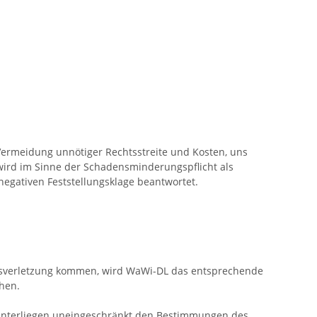
Vermeidung unnötiger Rechtsstreite und Kosten, uns
ird im Sinne der Schadensminderungspflicht als
gativen Feststellungsklage beantwortet.
chtsverletzung kommen, wird WaWi-DL das entsprechende
hen.
 unterliegen uneingeschränkt den Bestimmungen des