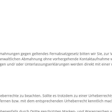
mahnungen gegen geltendes Fernabsatzgesetz bitten wir Sie, zur 
ner anwaltlichen Abmahnung ohne vorhergehende Kontaktaufnahme w
 und/ oder Unterlassungserklärungen werden direkt mit einer ne
Urheberrechte zu beachten. Sollte es trotzdem zu einer Urheberre
ntfernen bzw. mit dem entsprechenden Urheberrecht kenntlich mac
ebenenfalls durch Dritte geschützten Marken- und Warenzeichen