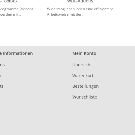
-Toolbox
WDL-Addons
fsprogramme (Addons)
Wir ermöglichen Ihnen eine effizientere
 werden mit...
Arbeitsweise mit der...
e Informationen
Mein Konto
uns
Übersicht
m
Warenkorb
tz
Bestellungen
Wunschliste