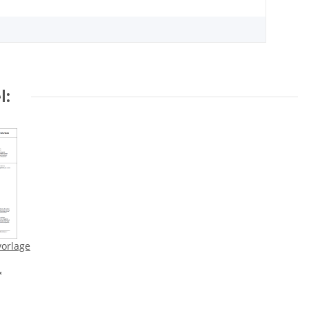
l:
vorlage
ndat)
*