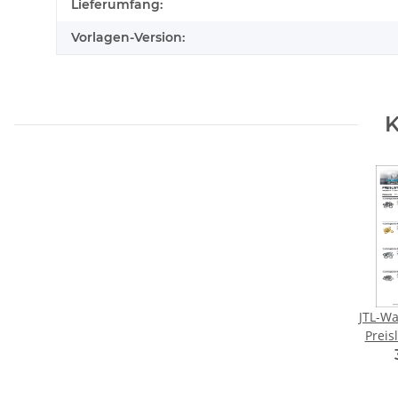
Lieferumfang:
Vorlagen-Version:
K
JTL-Wa