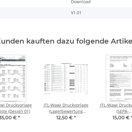
Download
V1.01
unden kauften dazu folgende Artike
wi Druckvorlage
JTL-Wawi Druckvorlage
JTL-Wawi Druck
Preisliste (Design 01)
(Lagerbewertung
(SEPA-
früher Inventurliste)
Lastschriftma
35,00 €
*
12,50 €
*
15,00 €