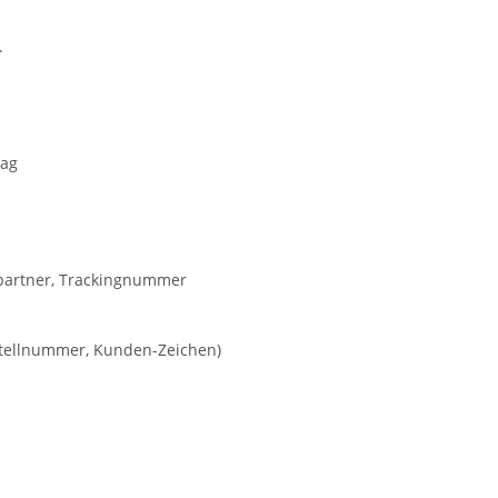
.
rag
kpartner, Trackingnummer
estellnummer, Kunden-Zeichen)