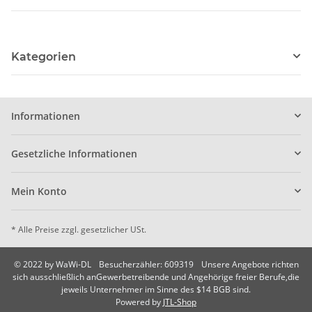
Kategorien
Informationen
Gesetzliche Informationen
Mein Konto
* Alle Preise zzgl. gesetzlicher USt.
© 2022 by WaWi-DL
Besucherzähler: 609319
Unsere Angebote richten
sich ausschließlich anGewerbetreibende und Angehörige freier Berufe,die
jeweils Unternehmer im Sinne des $14 BGB sind.
Powered by
JTL-Shop