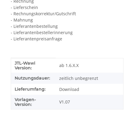
- Rechnung
- Lieferschein
- Rechnungskorrektur/Gutschrift
- Mahnung
- Lieferantenbestellung
- Lieferantenbestellerinnerung
- Lieferantenpreisanfrage
JTL-Wawi
Produkteigenschaft
Wert
ab 1.6.X.X
Version:
Nutzungsdauer:
zeitlich unbegrenzt
Lieferumfang:
Download
Vorlagen-
V1.07
Version: