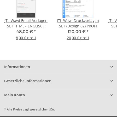
JTL-Wawi Email-Vorlagen
JTL-Wawi Druckvorlagen
JTL-
SET HTML - ENGLISCH
SET (Design 02) PROFI
SET HT
(Design 01) PROFI
48,00 €
*
120,00 €
*
8,00 € pro 1
20,00 € pro 1
Informationen
Gesetzliche Informationen
Mein Konto
* Alle Preise zzgl. gesetzlicher USt.