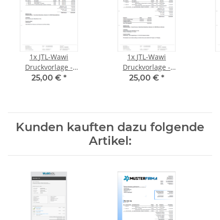
1x
JTL-Wawi
1x
JTL-Wawi
Druckvorlage -
Druckvorlage -
ENGLISCH (Design 04)
ENGLISCH (Design 04)
ENGLIS
25,00 €
*
25,00 €
*
Angebot
Auftrag
Kunden kauften dazu folgende
Artikel: