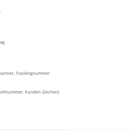
.
rag
kpartner, Trackingnummer
estellnummer, Kunden-Zeichen)