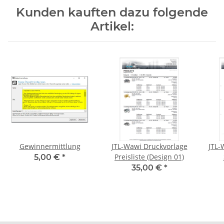
Kunden kauften dazu folgende
Artikel:
Gewinnermittlung
JTL-Wawi Druckvorlage
JTL-
Preisliste (Design 01)
5,00 €
*
35,00 €
*