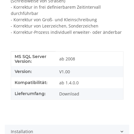
(Schreibweise von Straßen)
- Korrektur in frei definierbarem Zeitintervall
durchführbar
- Korrektur von Groß- und Kleinschreibung
- Korrektur von Leerzeichen, Sonderzeichen
- Korrektur-Prozess individuell erweiter- oder änderbar
MS SQL Server
Produkteigenschaft
Wert
ab 2008
Version:
Version:
V1.00
Kompatibilität:
ab 1.4.0.0
Lieferumfang:
Download
Installation