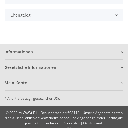
Changelog
Informationen
Gesetzliche Informationen
Mein Konto
* Alle Preise zzgl. gesetzlicher USt.
© 2022 by WaWi-DL
Besucherzähler: 608112
Unsere Angebote richten
sich ausschließlich anGewerbetreibende und Angehörige freier Berufe,die
jeweils Unternehmer im Sinne des $14 BGB sind.