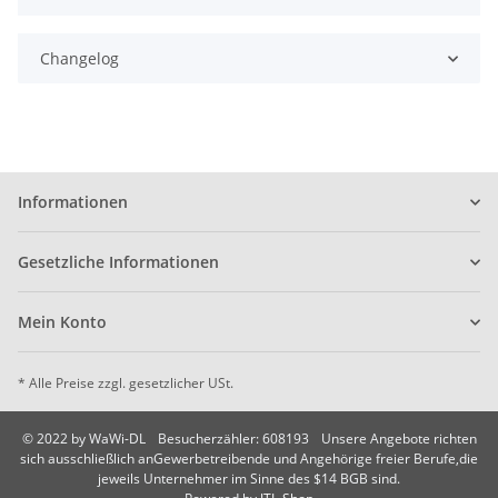
Changelog
Informationen
Gesetzliche Informationen
Mein Konto
* Alle Preise zzgl. gesetzlicher USt.
© 2022 by WaWi-DL
Besucherzähler: 608193
Unsere Angebote richten
sich ausschließlich anGewerbetreibende und Angehörige freier Berufe,die
jeweils Unternehmer im Sinne des $14 BGB sind.