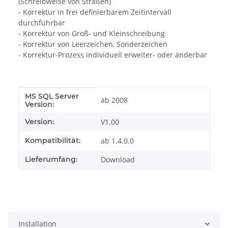
(Schreibweise von Straßen)
- Korrektur in frei definierbarem Zeitintervall
durchführbar
- Korrektur von Groß- und Kleinschreibung
- Korrektur von Leerzeichen, Sonderzeichen
- Korrektur-Prozess individuell erweiter- oder änderbar
MS SQL Server
Produkteigenschaft
Wert
ab 2008
Version:
Version:
V1.00
Kompatibilität:
ab 1.4.0.0
Lieferumfang:
Download
Installation