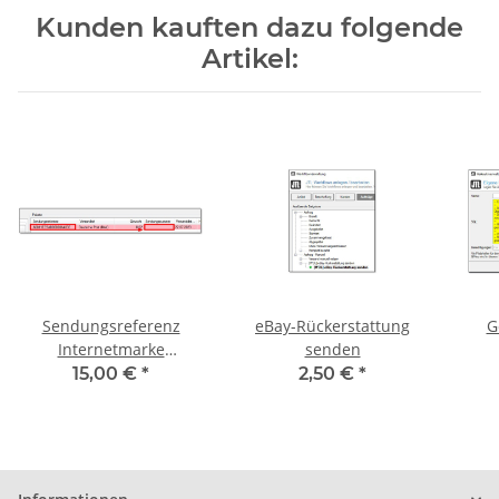
Kunden kauften dazu folgende
Artikel:
Sendungsreferenz
eBay-Rückerstattung
G
Internetmarke
senden
übertragen
15,00 €
*
2,50 €
*