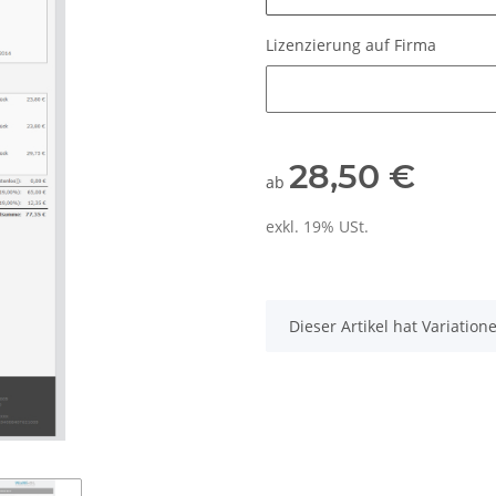
Lizenzierung auf Firma
Lizenzierung auf Firma
28,50 €
ab
exkl. 19% USt.
x
Dieser Artikel hat Variatio