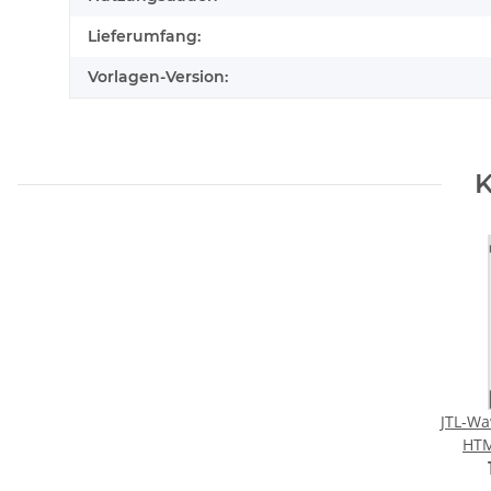
Lieferumfang:
Vorlagen-Version:
K
JTL-Wa
HTML (Des
Vers