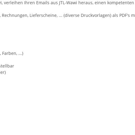
i, verleihen Ihren Emails aus JTL-Wawi heraus, einen kompetenten
 Rechnungen, Lieferscheine, ... (diverse Druckvorlagen) als PDF's 
Farben, ...)
stellbar
er)