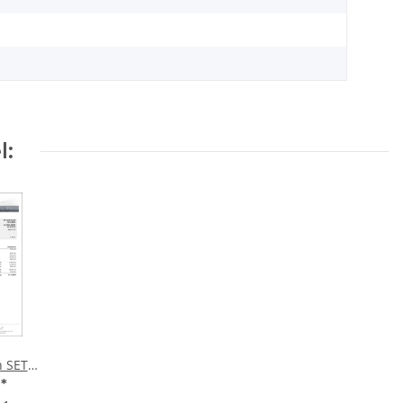
l:
n SET
REMIUM
€
*