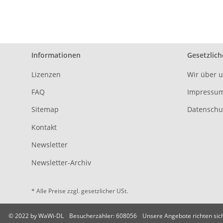
Informationen
Gesetzlich
Lizenzen
Wir über 
FAQ
Impressu
Sitemap
Datenschu
Kontakt
Newsletter
Newsletter-Archiv
* Alle Preise zzgl. gesetzlicher USt.
© 2022 by WaWi-DL
Besucherzähler: 608056
Unsere Angebote richten sic