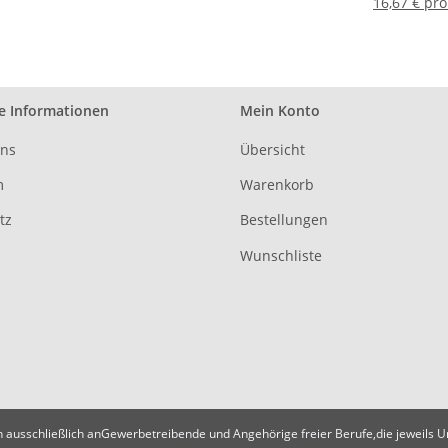
16,67 € pro
e Informationen
Mein Konto
uns
Übersicht
m
Warenkorb
tz
Bestellungen
Wunschliste
h ausschließlich anGewerbetreibende und Angehörige freier Berufe,die jeweils 