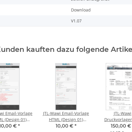
Download
V1.07
unden kauften dazu folgende Artike
wi Email-Vorlage
JTL-Wawi Email-Vorlage
JTL-Wawi
ign 01)
HTML (Design 01)
Druckvorlage
andbestätigung
Zahlungsbestätigung
(Design 01) P
10,00 €
*
10,00 €
*
150,00 