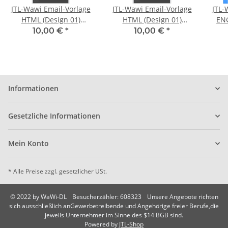
JTL-Wawi Email-Vorlage
JTL-Wawi Email-Vorlage
JTL-
HTML (Design 01)
HTML (Design 01)
ENGLIS
Versandbestätigung
Zahlungsbestätigung
Lie
10,00 €
*
10,00 €
*
Informationen
Gesetzliche Informationen
Mein Konto
* Alle Preise zzgl. gesetzlicher USt.
© 2022 by WaWi-DL
Besucherzähler: 608323
Unsere Angebote richten
sich ausschließlich anGewerbetreibende und Angehörige freier Berufe,die
jeweils Unternehmer im Sinne des $14 BGB sind.
Powered by
JTL-Shop