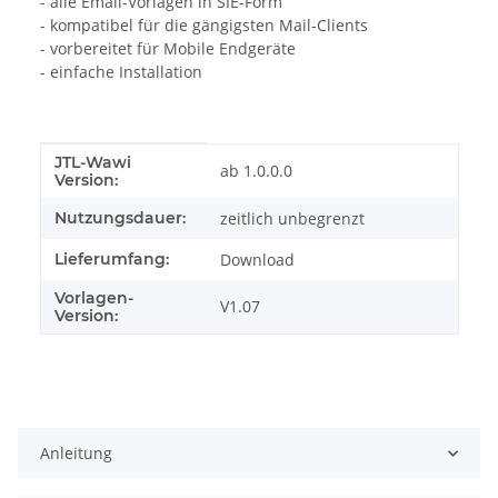
- alle Email-Vorlagen in SIE-Form
- kompatibel für die gängigsten Mail-Clients
- vorbereitet für Mobile Endgeräte
- einfache Installation
JTL-Wawi
Produkteigenschaft
Wert
ab 1.0.0.0
Version:
Nutzungsdauer:
zeitlich unbegrenzt
Lieferumfang:
Download
Vorlagen-
V1.07
Version:
Anleitung