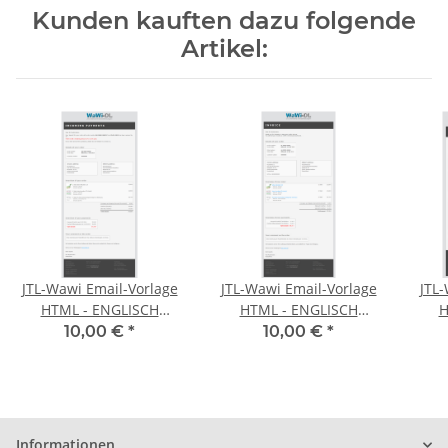
Kunden kauften dazu folgende
Artikel:
JTL-Wawi Email-Vorlage
JTL-Wawi Email-Vorlage
JTL-
HTML - ENGLISCH
HTML - ENGLISCH
H
(Design 01)
(Design 01) Rechnung
(Des
10,00 €
*
10,00 €
*
Zahlungsbestätigung
Informationen