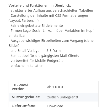
Vorteile und Funktionen im Überblick:
- strukturierter Aufbau aus verschachtelten Tabellen
- Darstellung der Inhalte mit CSS-Formatierungen
(Layout, Farben, ...)
- keine eingebettete Bildelemente
- Firmen-Logo, Social-Links, ... über Variablen im Kopf
einstellbar
- Ausgabe wichtiger Einzelheiten zum Vorgang (siehe
Bilder)
- alle Email-Vorlagen in SIE-Form
- kompatibel für die gängigsten Mail-Clients
- vorbereitet für Mobile Endgeräte
- einfache Installation
JTL-Wawi
Produkteigenschaft
Wert
ab 1.0.0.0
Version:
Nutzungsdauer:
zeitlich unbegrenzt
Lieferumfang:
Download