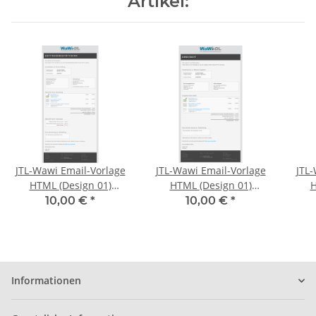
Artikel:
JTL-Wawi Email-Vorlage
JTL-Wawi Email-Vorlage
JTL-
HTML (Design 01)
HTML (Design 01)
HTM
Auftrag
Angebot
Ve
10,00 €
*
10,00 €
*
Informationen