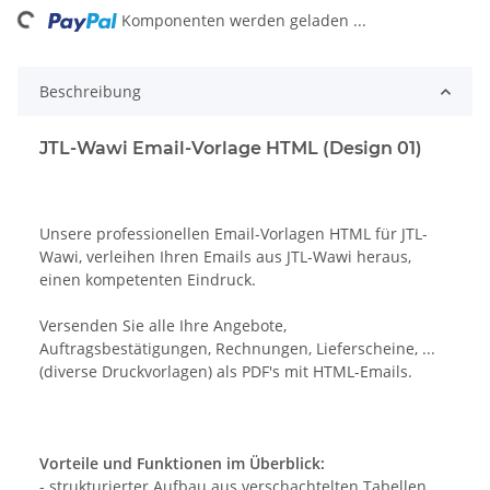
ing...
Komponenten werden geladen ...
Beschreibung
JTL-Wawi Email-Vorlage HTML (Design 01)
Unsere professionellen Email-Vorlagen HTML für JTL-
Wawi, verleihen Ihren Emails aus JTL-Wawi heraus,
einen kompetenten Eindruck.
Versenden Sie alle Ihre Angebote,
Auftragsbestätigungen, Rechnungen, Lieferscheine, ...
(diverse Druckvorlagen) als PDF's mit HTML-Emails.
Vorteile und Funktionen im Überblick:
- strukturierter Aufbau aus verschachtelten Tabellen