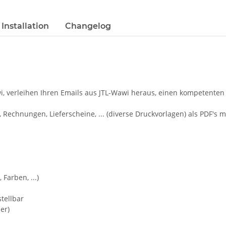
Installation
Changelog
i, verleihen Ihren Emails aus JTL-Wawi heraus, einen kompetenten
 Rechnungen, Lieferscheine, ... (diverse Druckvorlagen) als PDF's 
Farben, ...)
stellbar
er)