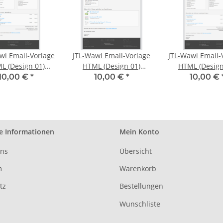
wi Email-Vorlage
JTL-Wawi Email-Vorlage
JTL-Wawi Email-
ign 01)
HTML (Design 01)
HTML (Design 01)
anten-Bestellung
Lieferschein
Lieferante
10,00 €
*
10,00 €
*
10,00 €
Bestellungseri
e Informationen
Mein Konto
uns
Übersicht
m
Warenkorb
tz
Bestellungen
Wunschliste