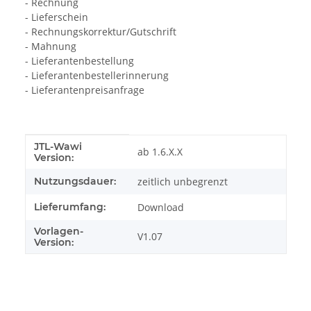
- Rechnung
- Lieferschein
- Rechnungskorrektur/Gutschrift
- Mahnung
- Lieferantenbestellung
- Lieferantenbestellerinnerung
- Lieferantenpreisanfrage
JTL-Wawi
Produkteigenschaft
Wert
ab 1.6.X.X
Version:
Nutzungsdauer:
zeitlich unbegrenzt
Lieferumfang:
Download
Vorlagen-
V1.07
Version: