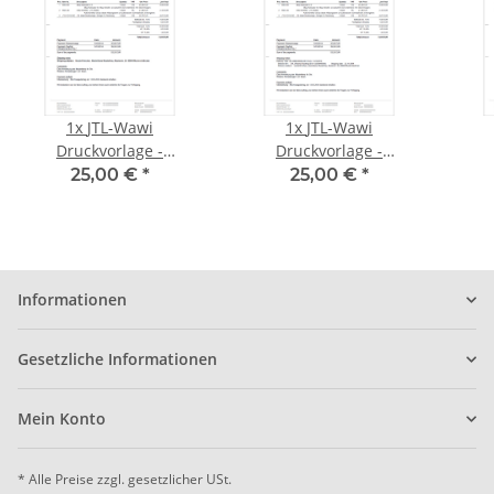
1x
JTL-Wawi
1x
JTL-Wawi
Druckvorlage -
Druckvorlage -
ENGLISCH (Design 04)
ENGLISCH (Design 04)
ENGLIS
25,00 €
*
25,00 €
*
Auftrag
Rechnung
Re
Informationen
Gesetzliche Informationen
Mein Konto
* Alle Preise zzgl. gesetzlicher USt.