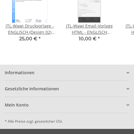
JTL-Wawi Druckvorlage -
JTL-Wawi Email-Vorlage
JTL-
ENGLISCH (Design 02)
HTML - ENGLISCH
H
Lieferschein
(Design 01) Auftrag
25,00 €
*
10,00 €
*
Ve
Informationen
Gesetzliche Informationen
Mein Konto
* Alle Preise zzgl. gesetzlicher USt.