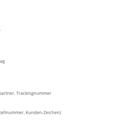
.
rag
kpartner, Trackingnummer
estellnummer, Kunden-Zeichen)