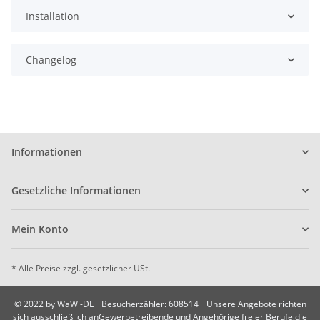
Installation
Changelog
Informationen
Gesetzliche Informationen
Mein Konto
* Alle Preise zzgl. gesetzlicher USt.
© 2022 by WaWi-DL
Besucherzähler: 608514
Unsere Angebote richten
sich ausschließlich anGewerbetreibende und Angehörige freier Berufe,die