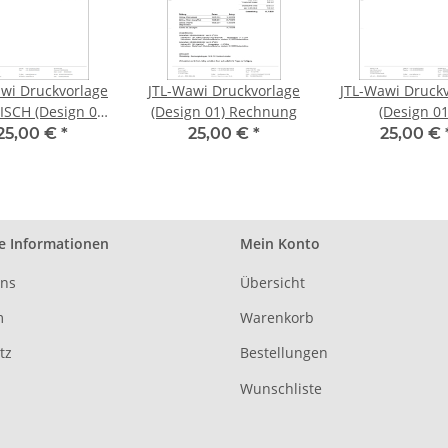
wi Druckvorlage
JTL-Wawi Druckvorlage
JTL-Wawi Druck
Design 01)
(Design 01) Rechnung
(Design 01
nungskorrektur
Rechnungskorr
25,00 €
*
25,00 €
*
25,00 €
e Informationen
Mein Konto
uns
Übersicht
m
Warenkorb
tz
Bestellungen
Wunschliste