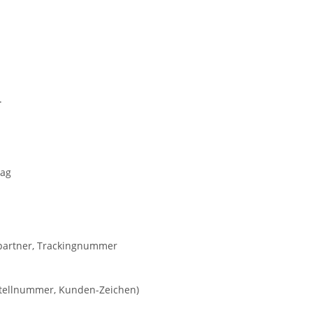
.
rag
kpartner, Trackingnummer
estellnummer, Kunden-Zeichen)