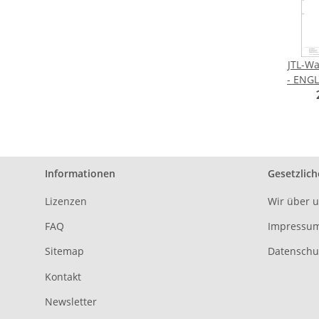
JTL-Wa
- ENGLISCH (
Rech
Informationen
Gesetzlich
Lizenzen
Wir über 
FAQ
Impressu
Sitemap
Datenschu
Kontakt
Newsletter