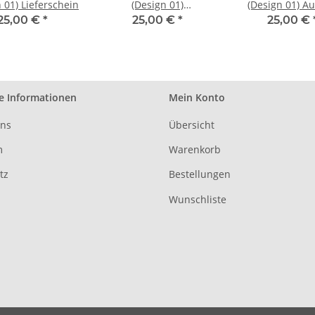
 01) Lieferschein
(Design 01)
(Design 01) Au
Rechnungskorrektur
25,00 €
*
25,00 €
*
25,00 €
e Informationen
Mein Konto
uns
Übersicht
m
Warenkorb
tz
Bestellungen
Wunschliste