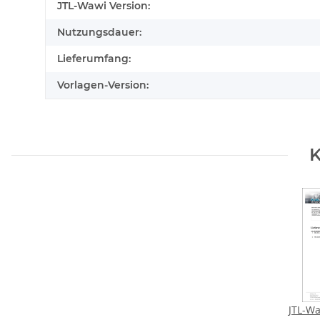
Produkteigenschaft
Wert
JTL-Wawi Version:
Nutzungsdauer:
Lieferumfang:
Vorlagen-Version:
K
JTL-Wa