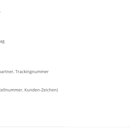
.
rag
kpartner, Trackingnummer
estellnummer, Kunden-Zeichen)