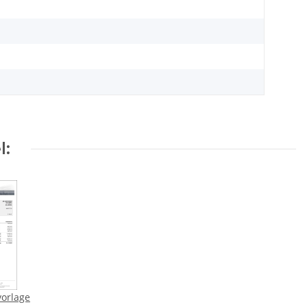
l:
vorlage